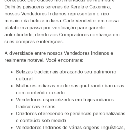
t
Delhi às paisagens serenas de Kerala e Caxemira,
e
nossos Vendedores Indianos representam o rico
ú
mosaico da beleza indiana. Cada Vendedor em nossa
d
plataforma passa por verificação para garantir
o
autenticidade, dando aos Compradores confiança em
suas compras e interações.
C
h
A diversidade entre nossos Vendedores Indianos é
i
realmente notável. Você encontrará:
n
ê
Belezas tradicionais abraçando seu patrimônio
s
cultural
E
Mulheres indianas modernas quebrando barreiras
n
com conteúdo ousado
l
Vendedores especializados em trajes indianos
o
tradicionais e saris
u
Criadores oferecendo experiências personalizadas
q
e conteúdo sob medida
u
Vendedores Indianos de várias origens linguísticas,