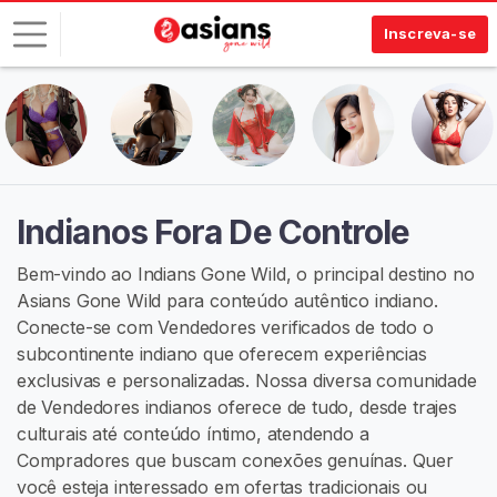
Inscreva-se
E
n
t
r
a
Indianos Fora De Controle
r
Bem-vindo ao Indians Gone Wild, o principal destino no
I
Asians Gone Wild para conteúdo autêntico indiano.
N
Conecte-se com Vendedores verificados de todo o
S
C
subcontinente indiano que oferecem experiências
R
exclusivas e personalizadas. Nossa diversa comunidade
E
de Vendedores indianos oferece de tudo, desde trajes
V
A
culturais até conteúdo íntimo, atendendo a
-
Compradores que buscam conexões genuínas. Quer
S
você esteja interessado em ofertas tradicionais ou
E