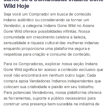
R
Wild Hoje
Seja você um Comprador em busca de conteúdo
indiano autêntico ou considerando se tornar um
Vendedor, a categoria Indians Gone Wild no Asians
Gone Wild oferece possibilidades infinitas. Nossa
C
comunidade em crescimento celebra a beleza,
o
sensualidade e riqueza cultural das mulheres indianas
n
enquanto proporciona uma plataforma segura e
t
respeitosa para criação e consumo de conteúdo.
a
t
Para os Compradores, explorar nossa seção Indians
o
Gone Wild significa ter acesso a conteúdo exclusivo que
/
você não encontrará em nenhum outro lugar. Cada
S
compra apoia Vendedores Indianos independentes que
u
colocam sua criatividade e paixão em seu trabalho.
p
Para potenciais Vendedores, nossa plataforma oferece
o
as ferramentas, suporte e público necessários para
r
construir uma presença bem-sucedida na indústria de