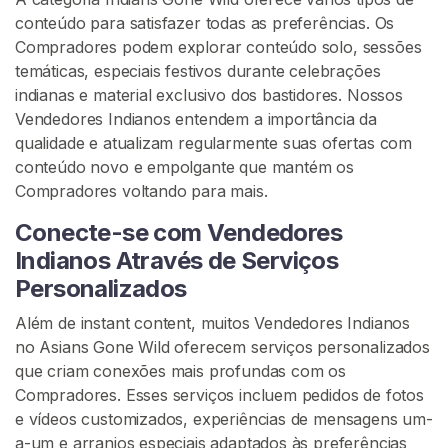
e
conteúdo para satisfazer todas as preferências. Os
C
Compradores podem explorar conteúdo solo, sessões
o
temáticas, especiais festivos durante celebrações
n
indianas e material exclusivo dos bastidores. Nossos
t
Vendedores Indianos entendem a importância da
r
qualidade e atualizam regularmente suas ofertas com
o
conteúdo novo e empolgante que mantém os
l
Compradores voltando para mais.
e
Conecte-se com Vendedores
P
Indianos Através de Serviços
H
Personalizados
V
a
Além de instant content, muitos Vendedores Indianos
i
no Asians Gone Wild oferecem serviços personalizados
à
que criam conexões mais profundas com os
L
Compradores. Esses serviços incluem pedidos de fotos
o
e vídeos customizados, experiências de mensagens um-
u
a-um e arranjos especiais adaptados às preferências