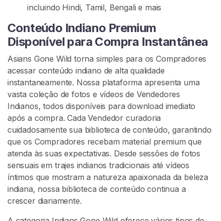
e
incluindo Hindi, Tamil, Bengali e mais
c
Conteúdo Indiano Premium
i
d
Disponível para Compra Instantânea
o
Asians Gone Wild torna simples para os Compradores
acessar conteúdo indiano de alta qualidade
I
instantaneamente. Nossa plataforma apresenta uma
n
vasta coleção de fotos e vídeos de Vendedores
d
Indianos, todos disponíveis para download imediato
i
após a compra. Cada Vendedor curadoria
a
cuidadosamente sua biblioteca de conteúdo, garantindo
n
que os Compradores recebam material premium que
o
atenda às suas expectativas. Desde sessões de fotos
s
sensuais em trajes indianos tradicionais até vídeos
F
íntimos que mostram a natureza apaixonada da beleza
o
indiana, nossa biblioteca de conteúdo continua a
r
crescer diariamente.
a
D
A categoria Indians Gone Wild oferece vários tipos de