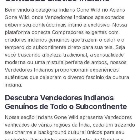
u
Bem-vindo à categoria Indians Gone Wild no Asians
r
Gone Wild, onde Vendedores Indianos apaixonados
a
exibem seu conteúdo mais íntimo e exclusivo. Nossa
r
plataforma conecta Compradores exigentes com
V
criadores indianos genuínos que trazem o calor e o
e
tempero do subcontinente direto para sua tela. Seja
n
você buscando a beleza tradicional, a sensualidade
d
moderna ou uma mistura perfeita de ambos, nossos
e
Vendedores Indianos proporcionam experiências
d
autênticas que celebram o diverso fascínio da cultura
o
indiana.
r
e
Descubra Vendedores Indianos
s
Genuínos de Todo o Subcontinente
Nossa seção Indians Gone Wild apresenta Vendedores
C
verificados de várias regiões da Índia, cada um trazendo
o
seu charme e background cultural únicos para seu
n
conteúdo. Das cidades movimentadas de Mumbai e