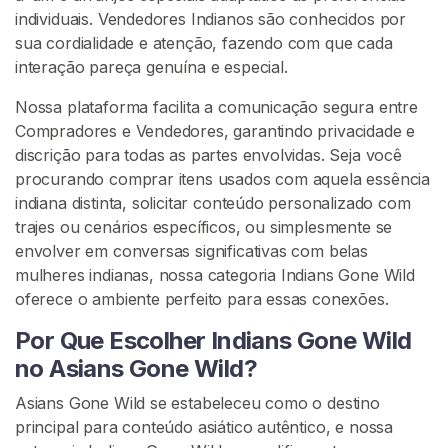
c
individuais. Vendedores Indianos são conhecidos por
u
sua cordialidade e atenção, fazendo com que cada
r
interação pareça genuína e especial.
a
Nossa plataforma facilita a comunicação segura entre
Compradores e Vendedores, garantindo privacidade e
J
discrição para todas as partes envolvidas. Seja você
a
procurando comprar itens usados com aquela essência
p
indiana distinta, solicitar conteúdo personalizado com
o
trajes ou cenários específicos, ou simplesmente se
n
envolver em conversas significativas com belas
e
mulheres indianas, nossa categoria Indians Gone Wild
s
oferece o ambiente perfeito para essas conexões.
e
s
Por Que Escolher Indians Gone Wild
à
no Asians Gone Wild?
S
o
Asians Gone Wild se estabeleceu como o destino
l
principal para conteúdo asiático autêntico, e nossa
t