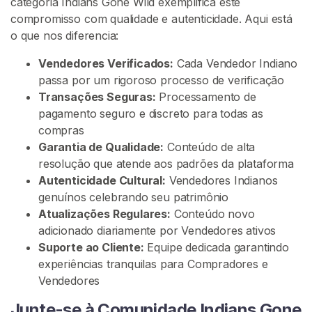
categoria Indians Gone Wild exemplifica este
a
compromisso com qualidade e autenticidade. Aqui está
o que nos diferencia:
K
o
Vendedores Verificados:
Cada Vendedor Indiano
r
passa por um rigoroso processo de verificação
e
Transações Seguras:
Processamento de
a
pagamento seguro e discreto para todas as
n
compras
N
Garantia de Qualidade:
Conteúdo de alta
S
resolução que atende aos padrões da plataforma
F
Autenticidade Cultural:
Vendedores Indianos
W
genuínos celebrando seu patrimônio
Atualizações Regulares:
Conteúdo novo
adicionado diariamente por Vendedores ativos
P
R
Suporte ao Cliente:
Equipe dedicada garantindo
O
experiências tranquilas para Compradores e
C
Vendedores
U
R
A
Junte-se à Comunidade Indians Gone