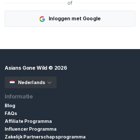
G
of
I
S
T
Inloggen met Google
R
E
R
E
N
>
Asians Gone Wild
© 2026
H
o
Nederlands
m
e
Informatie
Blog
FAQs
V
e
Affiliate Programma
r
Influencer Programma
k
Zakelijk Partnerschapsprogramma