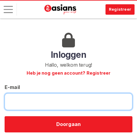
Registreer
I
n
l
o
Inloggen
g
Hallo, welkom terug!
g
Heb je nog geen account? Registreer
e
n
E-mail
G
R
A
T
I
S
Doorgaan
R
E