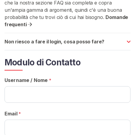
che la nostra sezione FAQ sia completa e copra
A
T
un'ampia gamma di argomenti, quindi c'è una buona
I
probabilità che tu trovi ciò di cui hai bisogno.
Domande
S
frequenti
>
Non riesco a fare il login, cosa posso fare?
H
o
m
Modulo di Contatto
e
Username / Nome
*
E
s
p
l
Email
o
*
r
a