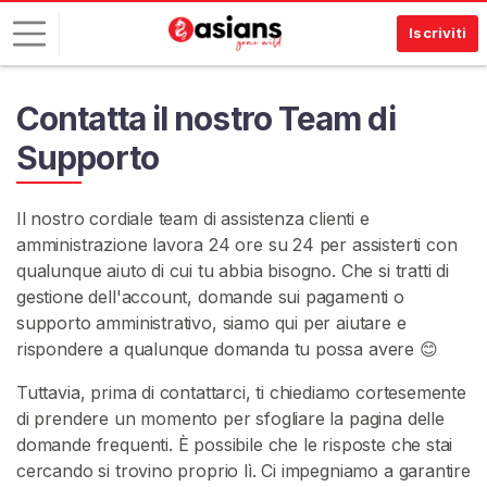
Iscriviti
A
Contatta il nostro Team di
c
Supporto
c
e
d
Il nostro cordiale team di assistenza clienti e
i
amministrazione lavora 24 ore su 24 per assisterti con
qualunque aiuto di cui tu abbia bisogno. Che si tratti di
I
gestione dell'account, domande sui pagamenti o
S
supporto amministrativo, siamo qui per aiutare e
C
R
rispondere a qualunque domanda tu possa avere 😊
I
V
Tuttavia, prima di contattarci, ti chiediamo cortesemente
I
di prendere un momento per sfogliare la pagina delle
T
I
domande frequenti. È possibile che le risposte che stai
G
cercando si trovino proprio lì. Ci impegniamo a garantire
R