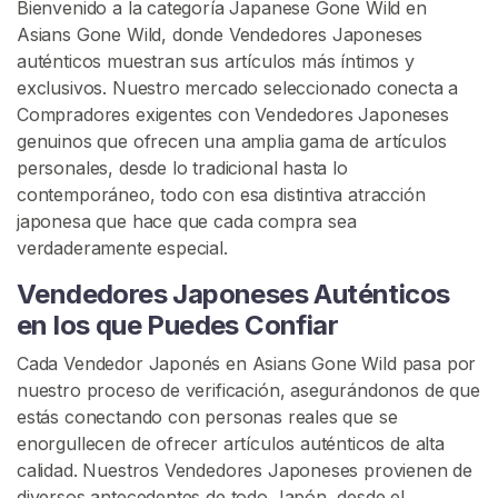
i
Bienvenido a la categoría Japanese Gone Wild en
o
Asians Gone Wild, donde Vendedores Japoneses
auténticos muestran sus artículos más íntimos y
exclusivos. Nuestro mercado seleccionado conecta a
E
Compradores exigentes con Vendedores Japoneses
x
genuinos que ofrecen una amplia gama de artículos
p
personales, desde lo tradicional hasta lo
l
contemporáneo, todo con esa distintiva atracción
o
japonesa que hace que cada compra sea
r
verdaderamente especial.
a
r
Vendedores Japoneses Auténticos
V
en los que Puedes Confiar
e
n
Cada Vendedor Japonés en Asians Gone Wild pasa por
d
nuestro proceso de verificación, asegurándonos de que
e
estás conectando con personas reales que se
d
enorgullecen de ofrecer artículos auténticos de alta
o
calidad. Nuestros Vendedores Japoneses provienen de
r
diversos antecedentes de todo Japón, desde el