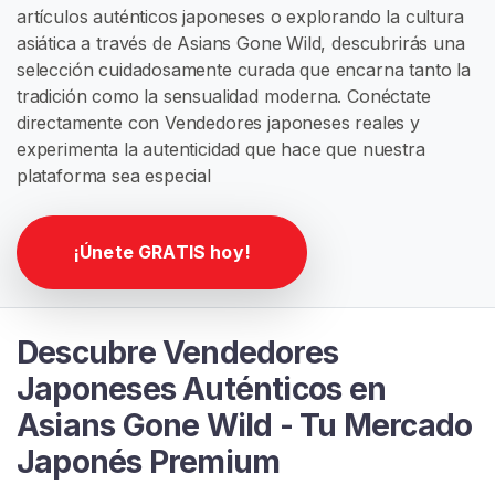
artículos auténticos japoneses o explorando la cultura
G
I
asiática a través de Asians Gone Wild, descubrirás una
S
selección cuidadosamente curada que encarna tanto la
T
tradición como la sensualidad moderna. Conéctate
R
A
directamente con Vendedores japoneses reales y
R
experimenta la autenticidad que hace que nuestra
S
plataforma sea especial
E
G
R
A
¡Únete GRATIS hoy!
T
I
S
>
Descubre Vendedores
Japoneses Auténticos en
I
Asians Gone Wild - Tu Mercado
n
i
Japonés Premium
c