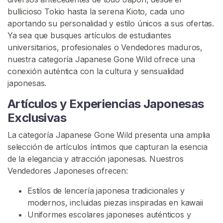
e
bullicioso Tokio hasta la serena Kioto, cada uno
s
aportando su personalidad y estilo únicos a sus ofertas.
Ya sea que busques artículos de estudiantes
universitarios, profesionales o Vendedores maduros,
C
nuestra categoría Japanese Gone Wild ofrece una
o
conexión auténtica con la cultura y sensualidad
n
japonesas.
t
e
Artículos y Experiencias Japonesas
n
Exclusivas
i
d
La categoría Japanese Gone Wild presenta una amplia
o
selección de artículos íntimos que capturan la esencia
de la elegancia y atracción japonesas. Nuestros
C
Vendedores Japoneses ofrecen:
h
Estilos de lencería japonesa tradicionales y
i
modernos, incluidas piezas inspiradas en kawaii
n
Uniformes escolares japoneses auténticos y
o