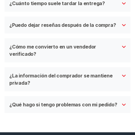
¿Cuánto tiempo suele tardar la entrega?
C
o
n
¿Puedo dejar reseñas después de la compra?
t
a
c
¿Cómo me convierto en un vendedor
t
verificado?
o
/
S
¿La información del comprador se mantiene
o
privada?
p
o
r
¿Qué hago si tengo problemas con mi pedido?
t
e