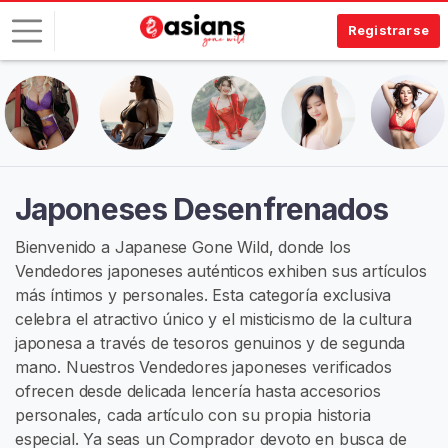
Registrarse
I
n
i
c
i
Japoneses Desenfrenados
a
r
Bienvenido a Japanese Gone Wild, donde los
S
Vendedores japoneses auténticos exhiben sus artículos
e
más íntimos y personales. Esta categoría exclusiva
s
celebra el atractivo único y el misticismo de la cultura
i
japonesa a través de tesoros genuinos y de segunda
ó
mano. Nuestros Vendedores japoneses verificados
n
ofrecen desde delicada lencería hasta accesorios
personales, cada artículo con su propia historia
R
especial. Ya seas un Comprador devoto en busca de
E