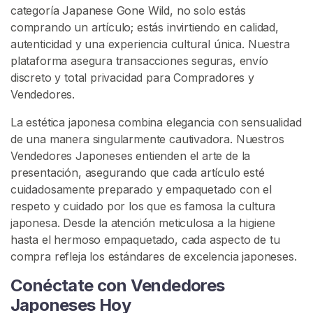
s
categoría Japanese Gone Wild, no solo estás
c
comprando un artículo; estás invirtiendo en calidad,
o
autenticidad y una experiencia cultural única. Nuestra
n
plataforma asegura transacciones seguras, envío
t
discreto y total privacidad para Compradores y
r
Vendedores.
o
La estética japonesa combina elegancia con sensualidad
l
de una manera singularmente cautivadora. Nuestros
a
Vendedores Japoneses entienden el arte de la
d
presentación, asegurando que cada artículo esté
o
cuidadosamente preparado y empaquetado con el
s
respeto y cuidado por los que es famosa la cultura
japonesa. Desde la atención meticulosa a la higiene
P
hasta el hermoso empaquetado, cada aspecto de tu
H
compra refleja los estándares de excelencia japoneses.
S
e
Conéctate con Vendedores
V
Japoneses Hoy
u