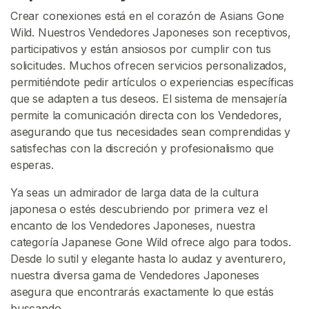
e
Crear conexiones está en el corazón de Asians Gone
l
Wild. Nuestros Vendedores Japoneses son receptivos,
v
participativos y están ansiosos por cumplir con tus
e
solicitudes. Muchos ofrecen servicios personalizados,
S
permitiéndote pedir artículos o experiencias específicas
a
que se adapten a tus deseos. El sistema de mensajería
l
permite la comunicación directa con los Vendedores,
v
asegurando que tus necesidades sean comprendidas y
a
satisfechas con la discreción y profesionalismo que
j
esperas.
e
Ya seas un admirador de larga data de la cultura
J
japonesa o estés descubriendo por primera vez el
a
encanto de los Vendedores Japoneses, nuestra
p
categoría Japanese Gone Wild ofrece algo para todos.
o
Desde lo sutil y elegante hasta lo audaz y aventurero,
n
nuestra diversa gama de Vendedores Japoneses
e
asegura que encontrarás exactamente lo que estás
s
buscando.