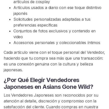
artículos de cosplay
s
Artículos usados a diario con ese toque distintivo
D
japonés
e
Solicitudes personalizadas adaptadas a tus
s
preferencias específicas
a
Conjuntos de fotos exclusivos y contenido en
t
video
a
Accesorios personales y coleccionables íntimos
d
o
Cada artículo viene con el toque personal del Vendedor,
s
haciendo que tu compra sea más que una transacción:
es una conexión genuina con la cultura y belleza
I
japonesas.
n
d
¿Por Qué Elegir Vendedores
i
Japoneses en Asians Gone Wild?
o
s
Los Vendedores Japoneses son reconocidos por su
D
atención al detalle, discreción y compromiso con la
e
satisfacción del cliente. Cuando compras en nuestra