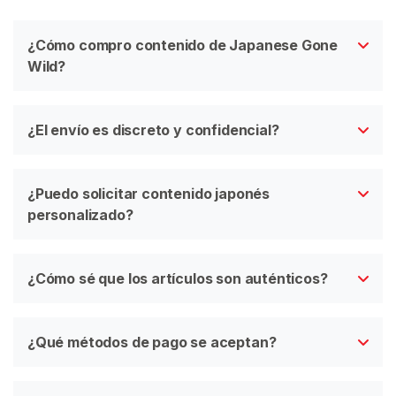
W
C
¿Cómo compro contenido de Japanese Gone
o
Wild?
r
e
a
¿El envío es discreto y confidencial?
n
o
¿Puedo solicitar contenido japonés
personalizado?
B
U
S
C
¿Cómo sé que los artículos son auténticos?
A
R
¿Qué métodos de pago se aceptan?