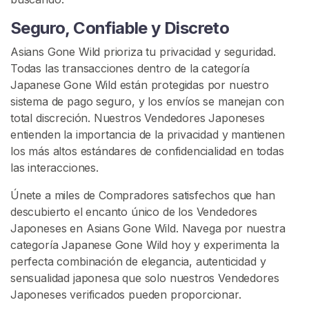
e
Seguro, Confiable y Discreto
s
D
Asians Gone Wild prioriza tu privacidad y seguridad.
e
Todas las transacciones dentro de la categoría
s
Japanese Gone Wild están protegidas por nuestro
e
sistema de pago seguro, y los envíos se manejan con
n
total discreción. Nuestros Vendedores Japoneses
f
entienden la importancia de la privacidad y mantienen
r
los más altos estándares de confidencialidad en todas
e
las interacciones.
n
Únete a miles de Compradores satisfechos que han
a
descubierto el encanto único de los Vendedores
d
Japoneses en Asians Gone Wild. Navega por nuestra
o
categoría Japanese Gone Wild hoy y experimenta la
s
perfecta combinación de elegancia, autenticidad y
N
sensualidad japonesa que solo nuestros Vendedores
S
Japoneses verificados pueden proporcionar.
F