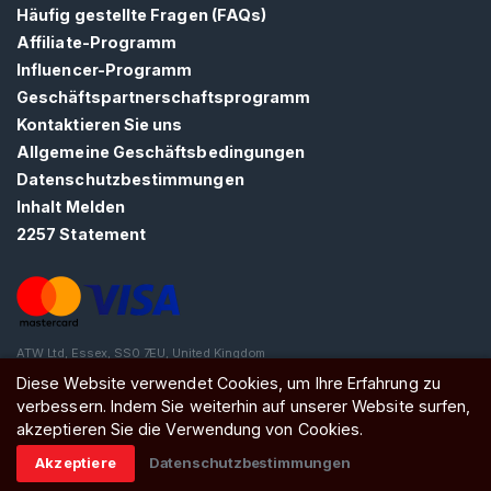
N
Häufig gestellte Fragen (FAQs)
S
Affiliate-Programm
I
Influencer-Programm
E
S
Geschäftspartnerschaftsprogramm
I
Kontaktieren Sie uns
C
H
Allgemeine Geschäftsbedingungen
K
Datenschutzbestimmungen
O
Inhalt Melden
S
T
2257 Statement
E
N
L
O
S
>
ATW Ltd, Essex, SS0 7EU, United Kingdom
Diese Website verwendet Cookies, um Ihre Erfahrung zu
verbessern. Indem Sie weiterhin auf unserer Website surfen,
S
akzeptieren Sie die Verwendung von Cookies.
t
Akzeptiere
Datenschutzbestimmungen
a